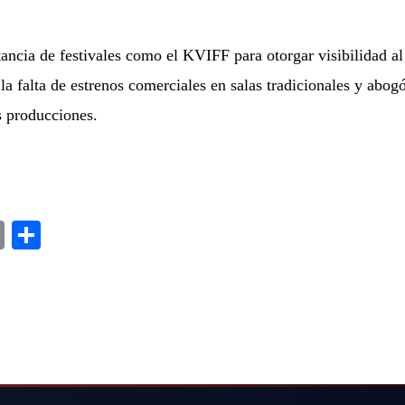
ncia de festivales como el KVIFF para otorgar visibilidad al
ó la falta de estrenos comerciales en salas tradicionales y ab
s producciones.
m
dIn
ddit
Copy
Share
Link