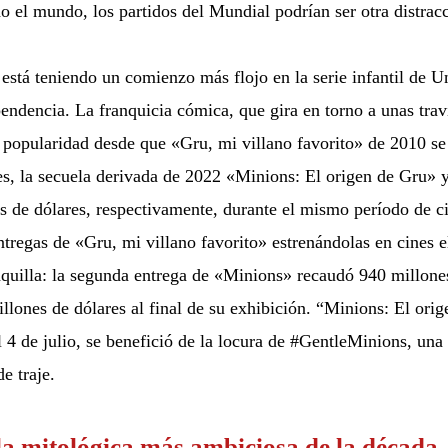
do el mundo, los partidos del Mundial podrían ser otra distracc
tá teniendo un comienzo más flojo en la serie infantil de Un
endencia. La franquicia cómica, que gira en torno a unas travie
popularidad desde que «Gru, mi villano favorito» de 2010 se 
es, la secuela derivada de 2022 «Minions: El origen de Gru» y
 de dólares, respectivamente, durante el mismo período de ci
entregas de «Gru, mi villano favorito» estrenándolas en cines 
quilla: la segunda entrega de «Minions» recaudó 940 millones
lones de dólares al final de su exhibición. “Minions: El orig
 4 de julio, se benefició de la locura de #GentleMinions, un
e traje.
ula mitológica más ambiciosa de la década