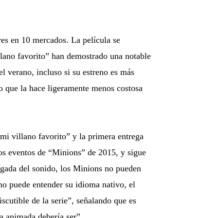
res en 10 mercados. La película se
illano favorito” han demostrado una notable
l verano, incluso si su estreno es más
lo que la hace ligeramente menos costosa
mi villano favorito” y la primera entrega
los eventos de “Minions” de 2015, y sigue
legada del sonido, los Minions no pueden
 no puede entender su idioma nativo, el
cutible de la serie”, señalando que es
ia animada debería ser”.