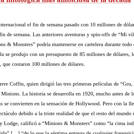
nternacional el fin de semana pasado con 10 millones de dóla
l fin de semana. Las anteriores aventuras y spin-offs de “Mi v
ns & Monsters” podría mantenerse en cartelera durante todo e
ula se produjo con un presupuesto de 85 millones de dólares, 
a, que costaron 100 millones de dólares.
re Coffin, quien dirigió las tres primeras películas de “Gru, 
 Minions. La historia se desarrolla en 1920, mucho antes de 
as se convierten en la sensación de Hollywood. Pero con la l
ctáculo debido a la triste realidad de que el resto del mundo
uy Lodge, calificó a “Minions & Monsters” como “la cima indis
ida” […] “de lo que la séptima entrega de cualquier franquic