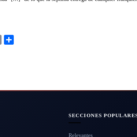
m
dIn
ddit
Copy
Share
Link
SECCIONES POPULARE
Relevantes