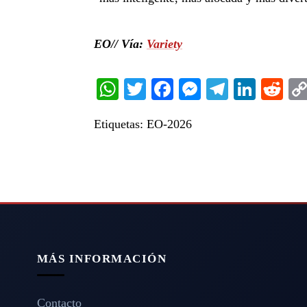
EO// Vía:
Variety
WhatsApp
Twitter
Facebook
Messenger
Telegra
Linke
Re
Etiquetas:
EO-2026
MÁS INFORMACIÓN
Contacto