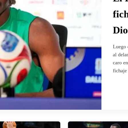
fic
Di
Luego 
al dela
caro en
fichaje