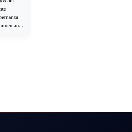
tos del
nte
obernanza
aumentan...