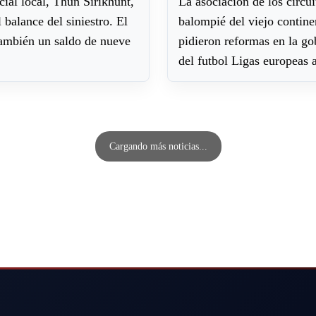
icial local, Thun Sirikhunt,
La asociación de los circui
 balance del siniestro. El
balompié del viejo contine
también un saldo de nueve
pidieron reformas en la g
del futbol Ligas europeas 
Cargando más noticias...