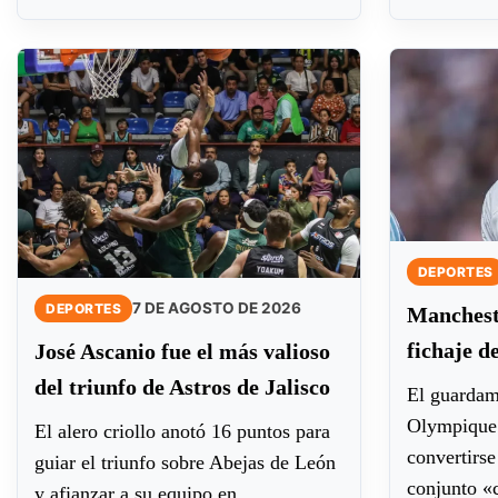
DEPORTES
7 DE AGOSTO DE 2026
DEPORTES
Mancheste
fichaje d
José Ascanio fue el más valioso
del triunfo de Astros de Jalisco
El guardame
Olympique 
El alero criollo anotó 16 puntos para
convertirse
guiar el triunfo sobre Abejas de León
conjunto «
y afianzar a su equipo en...