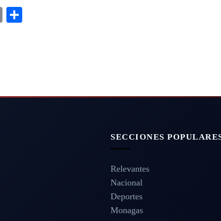
m
dIn
ddit
Copy
Share
Link
SECCIONES POPULARE
Relevantes
Nacional
Deportes
Monagas