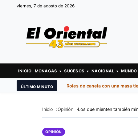
viernes, 7 de agosto de 2026
INICIO
MONAGAS
SUCESOS
NACIONAL
MUNDO
▾
▾
▾
Roles de canela con una masa ti
ÚLTIMO MINUTO
Inicio
Opinión
Los que mienten también mir
OPINIÓN