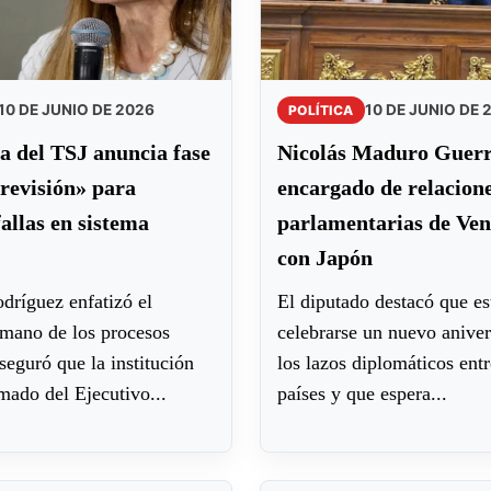
10 DE JUNIO DE 2026
10 DE JUNIO DE 
POLÍTICA
a del TSJ anuncia fase
Nicolás Maduro Guerra
revisión» para
encargado de relacion
fallas en sistema
parlamentarias de Ven
con Japón
dríguez enfatizó el
El diputado destacó que es
mano de los procesos
celebrarse un nuevo aniver
seguró que la institución
los lazos diplomáticos ent
amado del Ejecutivo...
países y que espera...