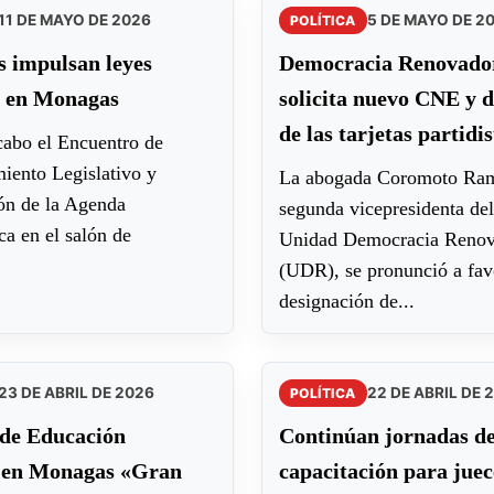
11 DE MAYO DE 2026
5 DE MAYO DE 2
POLÍTICA
s impulsan leyes
​Democracia Renovado
s en Monagas
solicita nuevo CNE y 
de las tarjetas partidis
cabo el Encuentro de
ento Legislativo y
La abogada Coromoto Ra
ón de la Agenda
segunda vicepresidenta del
a en el salón de
Unidad Democracia Renov
(UDR), se pronunció a fav
designación de...
23 DE ABRIL DE 2026
22 DE ABRIL DE 
POLÍTICA
 de Educación
Continúan jornadas d
 en Monagas «Gran
capacitación para juec