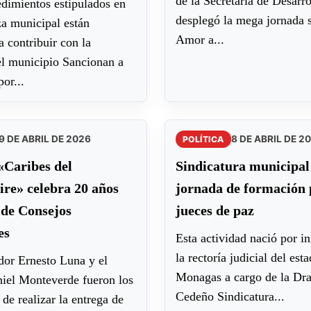
de la Secretaría de Desarro
edimientos estipulados en
desplegó la mega jornada 
za municipal están
Amor a...
a contribuir con la
el municipio Sancionan a
or...
9 DE ABRIL DE 2026
8 DE ABRIL DE 2
POLÍTICA
Caribes del
Sindicatura municipal 
re» celebra 20 años
jornada de formación 
 de Consejos
jueces de paz
es
Esta actividad nació por in
la rectoría judicial del est
dor Ernesto Luna y el
Monagas a cargo de la Dra
niel Monteverde fueron los
Cedeño Sindicatura...
de realizar la entrega de