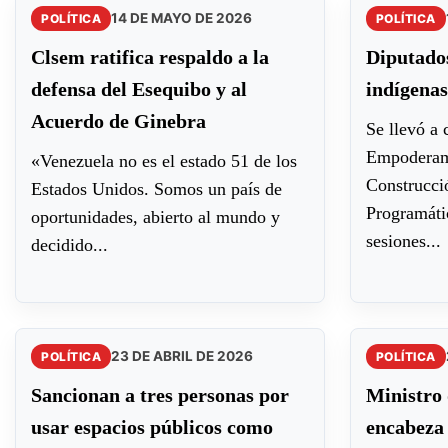
14 DE MAYO DE 2026
POLÍTICA
POLÍTICA
Clsem ratifica respaldo a la
Diputado
defensa del Esequibo y al
indígena
Acuerdo de Ginebra
Se llevó a 
Empoderami
«Venezuela no es el estado 51 de los
Construcci
Estados Unidos. Somos un país de
Programátic
oportunidades, abierto al mundo y
sesiones...
decidido...
23 DE ABRIL DE 2026
POLÍTICA
POLÍTICA
Sancionan a tres personas por
Ministro
usar espacios públicos como
encabeza