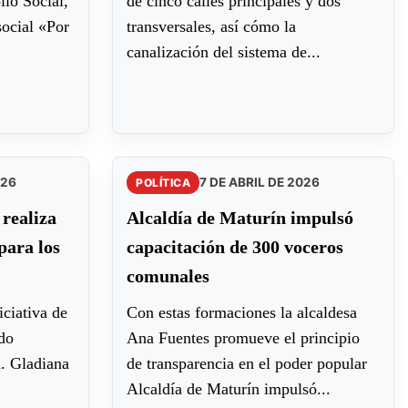
llo Social,
de cinco calles principales y dos
social «Por
transversales, así cómo la
canalización del sistema de...
026
7 DE ABRIL DE 2026
POLÍTICA
realiza
Alcaldía de Maturín impulsó
para los
capacitación de 300 voceros
comunales
iciativa de
Con estas formaciones la alcaldesa
ado
Ana Fuentes promueve el principio
. Gladiana
de transparencia en el poder popular
Alcaldía de Maturín impulsó...