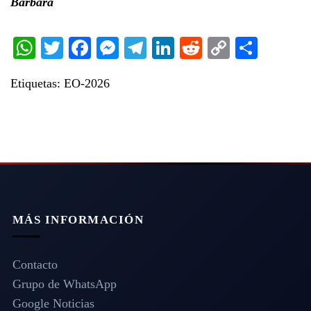
Bárbara
WhatsApp
Twitter
Facebook
Messenger
Telegram
LinkedIn
Reddit
Copy
Share
Link
Etiquetas:
EO-2026
MÁS INFORMACIÓN
Contacto
Grupo de WhatsApp
Google Noticias