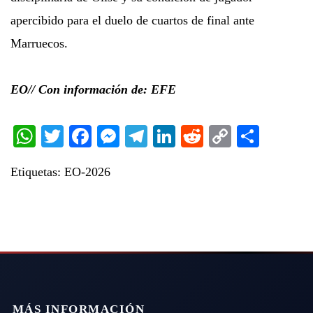
apercibido para el duelo de cuartos de final ante
Marruecos.
EO// Con información de: EFE
WhatsApp
Twitter
Facebook
Messenger
Telegram
LinkedIn
Reddit
Copy
Share
Link
Etiquetas:
EO-2026
MÁS INFORMACIÓN